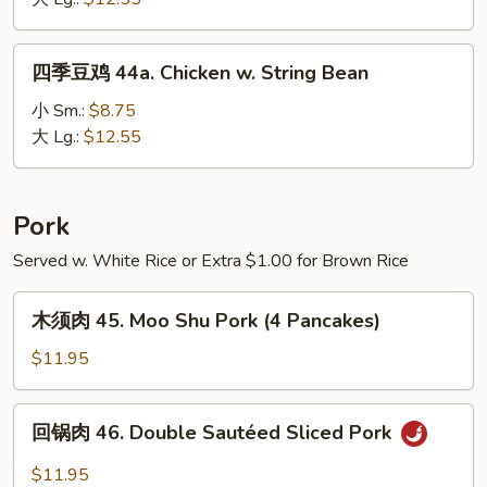
Curry
Chicken
四
四季豆鸡 44a. Chicken w. String Bean
季
豆
小 Sm.:
$8.75
鸡
大 Lg.:
$12.55
44a.
Chicken
w.
Pork
String
Served w. White Rice or Extra $1.00 for Brown Rice
Bean
木
木须肉 45. Moo Shu Pork (4 Pancakes)
须
肉
$11.95
45.
Moo
回
回锅肉 46. Double Sautéed Sliced Pork
Shu
锅
Pork
肉
$11.95