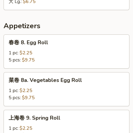
米
大 Lg.:
$6.75
汤
7.
Minced
Appetizers
Chicken
&
春
春卷 8. Egg Roll
Corn
卷
Soup
8.
1 pc:
$2.25
Egg
5 pcs:
$9.75
Roll
菜
菜卷 8a. Vegetables Egg Roll
卷
8a.
1 pc:
$2.25
Vegetables
5 pcs:
$9.75
Egg
Roll
上
上海卷 9. Spring Roll
海
卷
1 pc:
$2.25