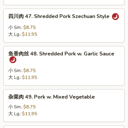
(4
46.
Pancakes)
Double
四
Sautéed
四川肉 47. Shredded Pork Szechuan Style
川
Sliced
肉
小 Sm.:
$8.75
Pork
47.
大 Lg.:
$11.95
Shredded
Pork
鱼
Szechuan
鱼香肉丝 48. Shredded Pork w. Garlic Sauce
香
Style
肉
丝
小 Sm.:
$8.75
48.
大 Lg.:
$11.95
Shredded
Pork
杂
杂菜肉 49. Pork w. Mixed Vegetable
w.
菜
Garlic
肉
小 Sm.:
$8.75
Sauce
49.
大 Lg.:
$11.95
Pork
w.