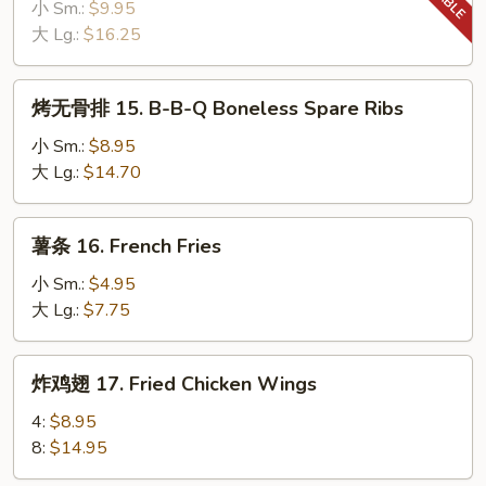
骨
小 Sm.:
$9.95
Sesame
14.
大 Lg.:
$16.25
Sauce
B-
B-
烤
烤无骨排 15. B-B-Q Boneless Spare Ribs
Q
无
Spare
骨
小 Sm.:
$8.95
Ribs
排
大 Lg.:
$14.70
15.
B-
薯
薯条 16. French Fries
B-
条
Q
16.
小 Sm.:
$4.95
Boneless
French
大 Lg.:
$7.75
Spare
Fries
Ribs
炸
炸鸡翅 17. Fried Chicken Wings
鸡
翅
4:
$8.95
17.
8:
$14.95
Fried