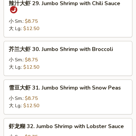
辣汁大虾 29. Jumbo Shrimp with Chili Sauce
w.
汁
Garlic
大
Sauce
虾
小 Sm.:
$8.75
29.
大 Lg.:
$12.50
Jumbo
Shrimp
芥
芥兰大虾 30. Jumbo Shrimp with Broccoli
with
兰
Chili
大
小 Sm.:
$8.75
Sauce
虾
大 Lg.:
$12.50
30.
Jumbo
雪
雪豆大虾 31. Jumbo Shrimp with Snow Peas
Shrimp
豆
with
大
小 Sm.:
$8.75
Broccoli
虾
大 Lg.:
$12.50
31.
Jumbo
虾
虾龙糊 32. Jumbo Shrimp with Lobster Sauce
Shrimp
龙
with