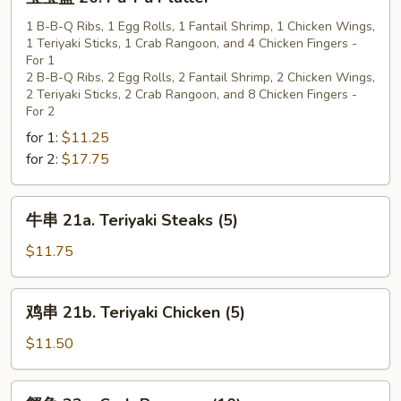
宝
盘
1 B-B-Q Ribs, 1 Egg Rolls, 1 Fantail Shrimp, 1 Chicken Wings,
1 Teriyaki Sticks, 1 Crab Rangoon, and 4 Chicken Fingers -
20.
For 1
Pu-
2 B-B-Q Ribs, 2 Egg Rolls, 2 Fantail Shrimp, 2 Chicken Wings,
Pu
2 Teriyaki Sticks, 2 Crab Rangoon, and 8 Chicken Fingers -
Platter
For 2
for 1:
$11.25
for 2:
$17.75
牛
牛串 21a. Teriyaki Steaks (5)
串
21a.
$11.75
Teriyaki
Steaks
鸡
鸡串 21b. Teriyaki Chicken (5)
(5)
串
21b.
$11.50
Teriyaki
Chicken
蟹