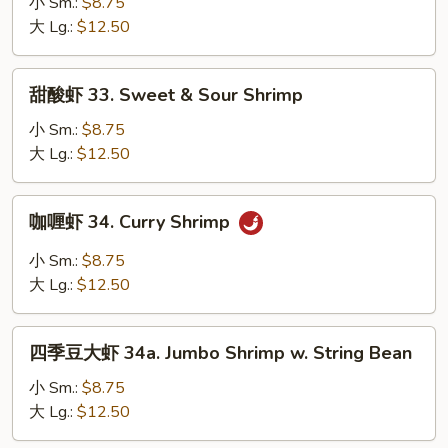
糊
小 Sm.:
$8.75
Snow
32.
大 Lg.:
$12.50
Peas
Jumbo
Shrimp
甜
甜酸虾 33. Sweet & Sour Shrimp
with
酸
Lobster
虾
小 Sm.:
$8.75
Sauce
33.
大 Lg.:
$12.50
Sweet
&
咖
咖喱虾 34. Curry Shrimp
Sour
喱
Shrimp
虾
小 Sm.:
$8.75
34.
大 Lg.:
$12.50
Curry
Shrimp
四
四季豆大虾 34a. Jumbo Shrimp w. String Bean
季
豆
小 Sm.:
$8.75
大
大 Lg.:
$12.50
虾