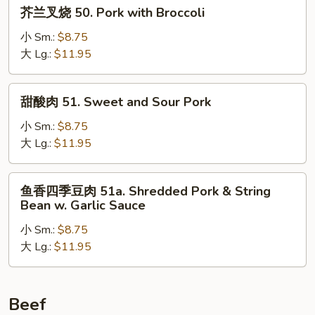
芥
芥兰叉烧 50. Pork with Broccoli
Mixed
兰
Vegetable
叉
小 Sm.:
$8.75
烧
大 Lg.:
$11.95
50.
Pork
甜
甜酸肉 51. Sweet and Sour Pork
with
酸
Broccoli
肉
小 Sm.:
$8.75
51.
大 Lg.:
$11.95
Sweet
and
鱼
鱼香四季豆肉 51a. Shredded Pork & String
Sour
香
Bean w. Garlic Sauce
Pork
四
小 Sm.:
$8.75
季
大 Lg.:
$11.95
豆
肉
51a.
Shredded
Beef