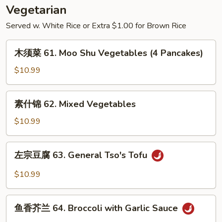
w.
Vegetarian
String
Served w. White Rice or Extra $1.00 for Brown Rice
Bean
木
木须菜 61. Moo Shu Vegetables (4 Pancakes)
须
菜
$10.99
61.
Moo
素
素什锦 62. Mixed Vegetables
Shu
什
Vegetables
锦
$10.99
(4
62.
Pancakes)
Mixed
左
左宗豆腐 63. General Tso's Tofu
Vegetables
宗
豆
$10.99
腐
63.
鱼
General
鱼香芥兰 64. Broccoli with Garlic Sauce
香
Tso's