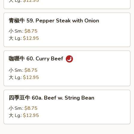
大 Lg.:
$12.95
Shredded
Beef
青
青椒牛 59. Pepper Steak with Onion
with
椒
Garlic
牛
小 Sm.:
$8.75
Sauce
59.
大 Lg.:
$12.95
Pepper
Steak
咖
咖喱牛 60. Curry Beef
with
喱
Onion
牛
小 Sm.:
$8.75
60.
大 Lg.:
$12.95
Curry
Beef
四
四季豆牛 60a. Beef w. String Bean
季
豆
小 Sm.:
$8.75
牛
大 Lg.:
$12.95
60a.
Beef