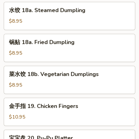
Chicken
水
水饺 18a. Steamed Dumpling
Wings
饺
18a.
$8.95
Steamed
Dumpling
锅
锅贴 18a. Fried Dumpling
贴
18a.
$8.95
Fried
Dumpling
菜
菜水饺 18b. Vegetarian Dumplings
水
饺
$8.95
18b.
Vegetarian
金
金手指 19. Chicken Fingers
Dumplings
手
指
$10.95
19.
Chicken
宝
宝宝盘 20. Pu-Pu Platter
Fingers