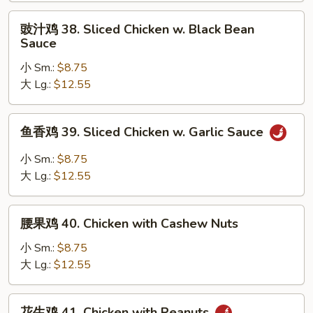
&
豉
豉汁鸡 38. Sliced Chicken w. Black Bean
Snow
汁
Sauce
Peas
鸡
小 Sm.:
$8.75
38.
大 Lg.:
$12.55
Sliced
Chicken
w.
鱼
鱼香鸡 39. Sliced Chicken w. Garlic Sauce
Black
香
Bean
鸡
小 Sm.:
$8.75
Sauce
39.
大 Lg.:
$12.55
Sliced
Chicken
腰
w.
腰果鸡 40. Chicken with Cashew Nuts
果
Garlic
鸡
小 Sm.:
$8.75
Sauce
40.
大 Lg.:
$12.55
Chicken
with
花
花生鸡 41. Chicken with Peanuts