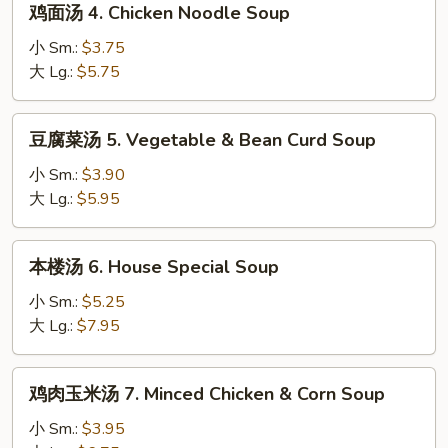
鸡面汤 4. Chicken Noodle Soup
Soup
面
汤
小 Sm.:
$3.75
4.
大 Lg.:
$5.75
Chicken
Noodle
豆
豆腐菜汤 5. Vegetable & Bean Curd Soup
Soup
腐
菜
小 Sm.:
$3.90
汤
大 Lg.:
$5.95
5.
Vegetable
本
本楼汤 6. House Special Soup
&
楼
Bean
汤
小 Sm.:
$5.25
Curd
6.
大 Lg.:
$7.95
Soup
House
Special
鸡
鸡肉玉米汤 7. Minced Chicken & Corn Soup
Soup
肉
玉
小 Sm.:
$3.95