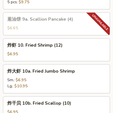
9.
5 pcs:
$9.75
Spring
Roll
葱
葱油饼 9a. Scallion Pancake (4)
油
饼
$6.65
9a.
Scallion
炸
炸虾 10. Fried Shrimp (12)
Pancake
虾
(4)
10.
$6.95
Fried
Shrimp
炸
炸大虾 10a. Fried Jumbo Shrimp
(12)
大
虾
Sm.:
$6.95
10a.
Lg.:
$10.95
Fried
Jumbo
炸
炸干贝 10b. Fried Scallop (10)
Shrimp
干
贝
$6.95