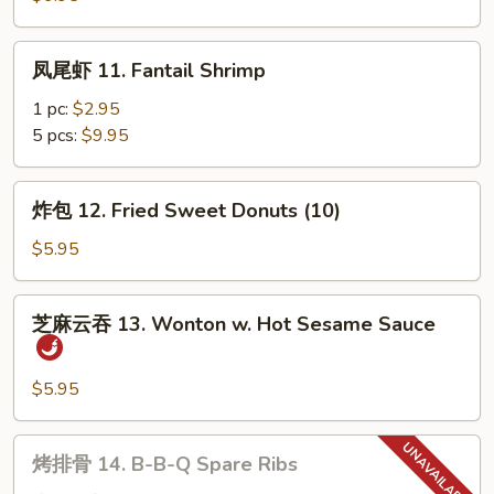
10b.
Fried
凤
凤尾虾 11. Fantail Shrimp
Scallop
尾
(10)
虾
1 pc:
$2.95
11.
5 pcs:
$9.95
Fantail
Shrimp
炸
炸包 12. Fried Sweet Donuts (10)
包
12.
$5.95
Fried
Sweet
芝
芝麻云吞 13. Wonton w. Hot Sesame Sauce
Donuts
麻
(10)
云
吞
$5.95
13.
Wonton
烤
烤排骨 14. B-B-Q Spare Ribs
w.
排
Hot