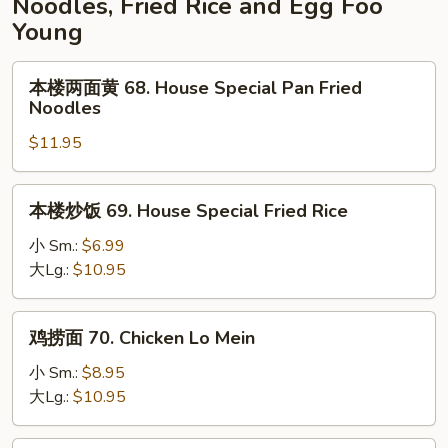
Noodles, Fried Rice and Egg Foo
Bean
Young
with
Garlic
本
本楼两面黄 68. House Special Pan Fried
Sauce
楼
Noodles
两
$11.95
面
黄
68.
本
本楼炒饭 69. House Special Fried Rice
House
楼
Special
炒
小 Sm.:
$6.99
Pan
饭
大Lg.:
$10.95
Fried
69.
Noodles
House
鸡
鸡捞面 70. Chicken Lo Mein
Special
捞
Fried
面
小 Sm.:
$8.95
Rice
70.
大Lg.:
$10.95
Chicken
Lo