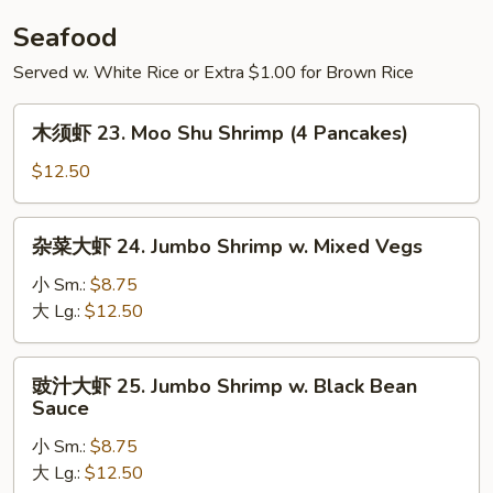
Sesame
Seafood
Cold
Served w. White Rice or Extra $1.00 for Brown Rice
Noodle
木
木须虾 23. Moo Shu Shrimp (4 Pancakes)
须
虾
$12.50
23.
Moo
杂
杂菜大虾 24. Jumbo Shrimp w. Mixed Vegs
Shu
菜
Shrimp
大
小 Sm.:
$8.75
(4
虾
大 Lg.:
$12.50
Pancakes)
24.
Jumbo
豉
豉汁大虾 25. Jumbo Shrimp w. Black Bean
Shrimp
汁
Sauce
w.
大
Mixed
小 Sm.:
$8.75
虾
Vegs
大 Lg.:
$12.50
25.