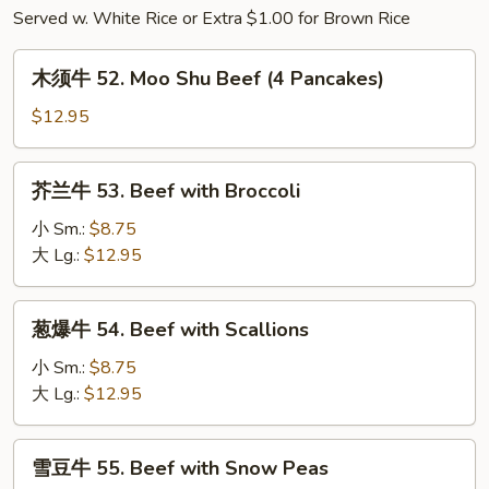
Pork
Served w. White Rice or Extra $1.00 for Brown Rice
&
String
木
木须牛 52. Moo Shu Beef (4 Pancakes)
Bean
须
w.
牛
$12.95
Garlic
52.
Sauce
Moo
芥
芥兰牛 53. Beef with Broccoli
Shu
兰
Beef
牛
小 Sm.:
$8.75
(4
53.
大 Lg.:
$12.95
Pancakes)
Beef
with
葱
葱爆牛 54. Beef with Scallions
Broccoli
爆
牛
小 Sm.:
$8.75
54.
大 Lg.:
$12.95
Beef
with
雪
雪豆牛 55. Beef with Snow Peas
Scallions
豆