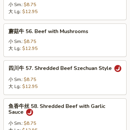
牛
小 Sm.:
$8.75
55.
大 Lg.:
$12.95
Beef
with
蘑
蘑菇牛 56. Beef with Mushrooms
Snow
菇
Peas
牛
小 Sm.:
$8.75
56.
大 Lg.:
$12.95
Beef
with
四
四川牛 57. Shredded Beef Szechuan Style
Mushrooms
川
牛
小 Sm.:
$8.75
57.
大 Lg.:
$12.95
Shredded
Beef
鱼
Szechuan
鱼香牛丝 58. Shredded Beef with Garlic
香
Sauce
Style
牛
丝
小 Sm.:
$8.75
58.