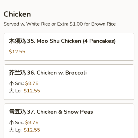
34a.
Jumbo
Chicken
Shrimp
Served w. White Rice or Extra $1.00 for Brown Rice
w.
String
木
Bean
木须鸡 35. Moo Shu Chicken (4 Pancakes)
须
鸡
$12.55
35.
Moo
芥
芥兰鸡 36. Chicken w. Broccoli
Shu
兰
Chicken
鸡
小 Sm.:
$8.75
(4
36.
大 Lg.:
$12.55
Pancakes)
Chicken
w.
雪
雪豆鸡 37. Chicken & Snow Peas
Broccoli
豆
鸡
小 Sm.:
$8.75
37.
大 Lg.:
$12.55
Chicken