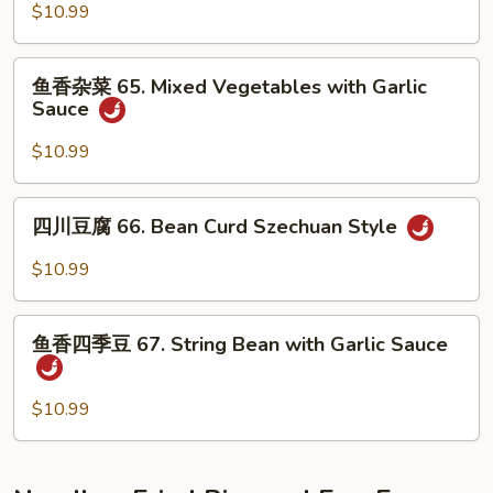
芥
$10.99
Tofu
兰
64.
鱼
Broccoli
鱼香杂菜 65. Mixed Vegetables with Garlic
香
Sauce
with
杂
Garlic
菜
$10.99
Sauce
65.
Mixed
四
四川豆腐 66. Bean Curd Szechuan Style
Vegetables
川
with
豆
$10.99
Garlic
腐
Sauce
66.
鱼
Bean
鱼香四季豆 67. String Bean with Garlic Sauce
香
Curd
四
Szechuan
季
$10.99
Style
豆
67.
String