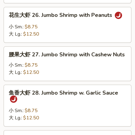
Jumbo
Shrimp
花
花生大虾 26. Jumbo Shrimp with Peanuts
w.
生
Black
大
小 Sm.:
$8.75
Bean
虾
大 Lg.:
$12.50
Sauce
26.
Jumbo
腰
Shrimp
腰果大虾 27. Jumbo Shrimp with Cashew Nuts
果
with
大
小 Sm.:
$8.75
Peanuts
虾
大 Lg.:
$12.50
27.
Jumbo
鱼
鱼香大虾 28. Jumbo Shrimp w. Garlic Sauce
Shrimp
香
with
大
Cashew
虾
小 Sm.:
$8.75
Nuts
28.
大 Lg.:
$12.50
Jumbo
Shrimp
辣