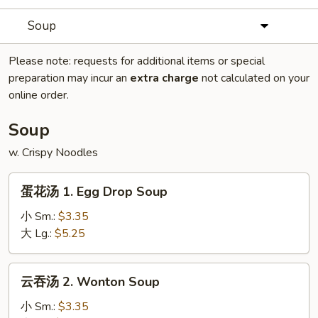
Soup
Please note: requests for additional items or special
preparation may incur an
extra charge
not calculated on your
online order.
Soup
w. Crispy Noodles
蛋
蛋花汤 1. Egg Drop Soup
花
汤
小 Sm.:
$3.35
1.
大 Lg.:
$5.25
Egg
Drop
云
云吞汤 2. Wonton Soup
Soup
吞
汤
小 Sm.:
$3.35